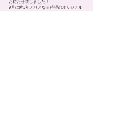
お待たせ致しました！
9月に約3年ぶりとなる待望のオリジナル
アルバムのリリースが決定致しました！
詳細はまた後日お知らせします。ぜひご
期待ください☆
Tiara
6thアルバム「あいすること」
Release：2017.9.20
Price：¥2,778 (+tax)
CRCP-40524
2015,10,09
Tiaraよりご報告
いつもTiaraを応援頂き、誠にありがとう
ございます。
Tiaraから大切なご報告がございます。
詳しくはTiaraのオフィシャルブログをご
覧下さい。