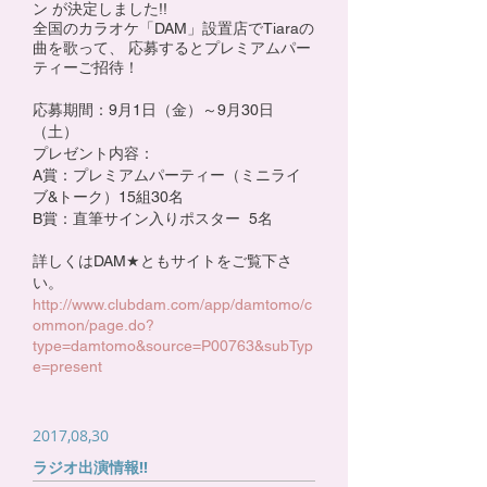
ン が決定しました!!
全国のカラオケ「DAM」設置店でTiaraの
曲を歌って、 応募するとプレミアムパー
ティーご招待！
応募期間：9月1日（金）～9月30日
（土）
プレゼント内容：
A賞：プレミアムパーティー（ミニライ
ブ&トーク）15組30名
B賞：直筆サイン入りポスター 5名
詳しくはDAM★ともサイトをご覧下さ
い。
http://www.clubdam.com/app/damtomo/c
ommon/page.do?
type=damtomo&source=P00763&subTyp
e=present
2017,08,30
ラジオ出演情報‼