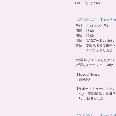
Per：臼井かつみ
2014,04,27
Tiara Pr
日付 2014,04,27 (日)
開場 16
:00
開演 17:00
場所 NAGOYA BlueNote
住所 愛知県名古屋市中区錦3
ダイテックサカエ
2枚同時リリースしたカバー
２部制ステージで「Lady
」
【Special Guest】
SEAMO
【サポートミュージシャン
Key：安部潤 Gt：黒田晃
Per：臼井かつみ
2013,09,21
Tiara C