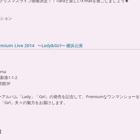
＆クリスマスライブ開催決定！！Tiaraと楽しいX’masを過ごしましょう★
ション
emium Live 2014
〜Lady&Girl〜
横浜公演
ama
1-1-2
館3F
アルバム「Lady」「Girl」の発売を記念して、Premiumなワンマンショー
「Girl」夫々の魅力をお届けします。
】