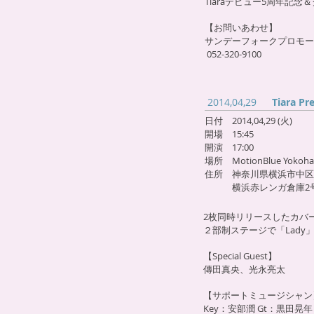
Tiaraデビュー5周年記念
【お問いあわせ】
サンデーフォークプロモー
052-320-9100
2014,04,29
Tiara Pr
日付 2014,04,29 (火)
開場 15
:45
開演 17:00
場所 MotionBlue Yokoh
住所 神奈川県横浜市中区新港
横浜赤レンガ倉庫2号
2枚同時リリースしたカバー
２部制ステージで「Lady
」
【Special Guest】
傳田真央、光永亮太
【サポートミュージシャン
Key：安部潤 Gt：黒田晃年