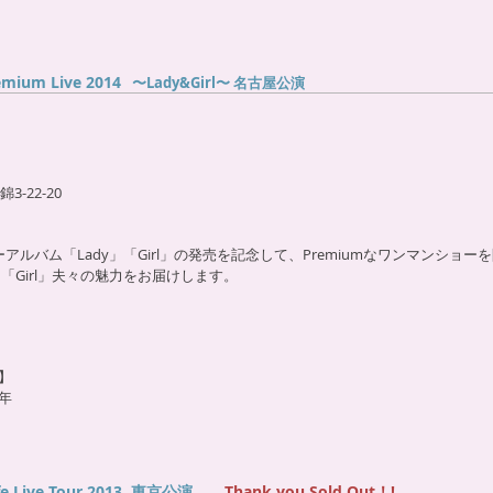
emium Live 2014
〜Lady&Girl〜 名古屋
公演
-22-20
アルバム「Lady」「Girl」の発売を記念して、Premiumなワンマンショー
「Girl」夫々の魅力をお届けします。
】
年
afe Live Tour 2013 東京公演
Thank you Sold Out！!