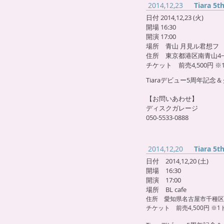
2014,12,23
Tiara 5
日付 2014,12,23 (火)
開場 16
:30
開演 17:00
場所 青山 月見ル君想フ
住所 東京都港区南青山4−9
​チケット 前売4,500円 ※
Tiaraデビュー5周年記念
【お問いあわせ】
ディスクガレージ
050-5533-0888
2014,12,20
Tiara 5
日付 2014,12,20 (土)
開場 16:30
開演 17:00
場所 BL cafe
住所 愛知県名古屋市千種区今池
チケット 前売4,500円 ※