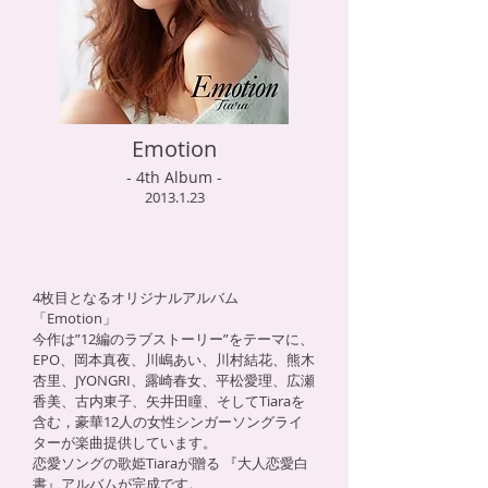
Emotion
- 4th Album -
2013.1.23
4枚目となるオリジナルアルバム
「Emotion」
今作は”12編のラブストーリー”をテーマに、
EPO、岡本真夜、川嶋あい、川村結花、熊木
杏里、JYONGRI、露崎春女、平松愛理、広瀬
香美、古内東子、矢井田瞳、そしてTiaraを
含む，豪華12人の女性シンガーソングライ
ターが楽曲提供しています。
恋愛ソングの歌姫Tiaraが贈る 『大人恋愛白
書』アルバムが完成です。