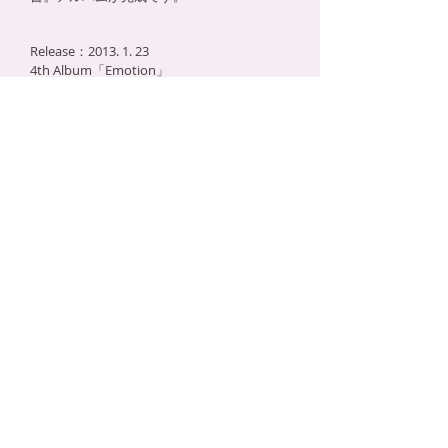
Release：2013. 1. 23
4th Album「Emotion」
CRCP-40336 ¥2,667（税抜き）
【収録曲】
1．ただいまと言えるまで（作詞・作曲：川村結花）
2．あなたのとなり（作詞・作曲：古内東子）
3．アンブレラ（作詞・作曲：広瀬香美）
4．I Miss You（作詞・作曲：JYONGRI）
5．カムフラージュ（作詞・作曲：Tiara）
6．ゆみはりづき（作詞・作曲：熊木杏里）
7．Valentine Eve（作詞・作曲：EPO）
8．フィナーレ（作詞・作曲：矢井田瞳）
9．Everlasting Love（作詞・作曲：露崎春女）
10．初恋（作詞・作曲：岡本真夜）
11．あの花みたいに（作詞・作曲：平松愛理）
12．Winding road（作詞・作曲：川嶋あい）
Tiaraweb.com
© INCS production All rights reserved.