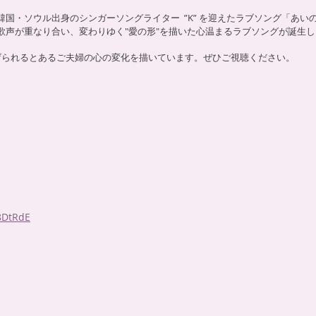
・ソウル出身のシンガーソングライター ”K” を迎えたラブソング「あいのかた
声が重なり合い、​変わりゆく"愛の形"を描いた心温まるラブソングが誕生
げられるとあるご夫婦の心の変化を描いています。ぜひご視聴ください。
8DtRdE