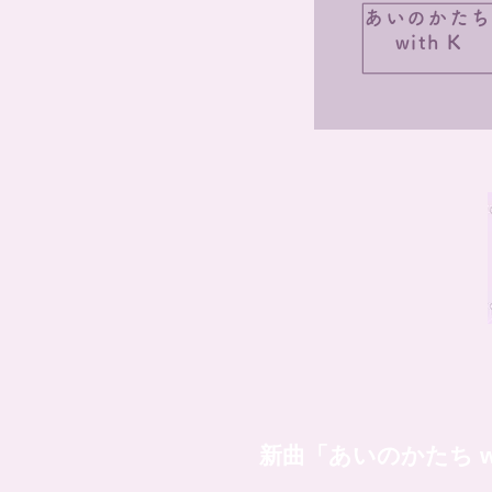
あいのかたち
with K
新曲「あいのかたち wi