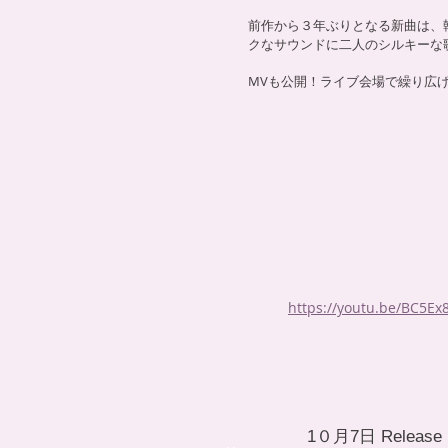
前作から３年ぶりとなる新曲は、韓国
クなサウンドに二人のシルキーな歌
MVも公開！ライブ会場で繰り広
https://youtu.be/BC5Ex
1０月7日 Release