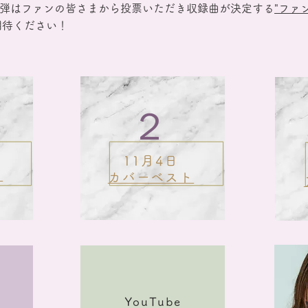
３弾はファンの皆さまから投票いただき収録曲が決定する
"ファ
期待ください！
２
11月4日
ト
カバーベスト
YouTube