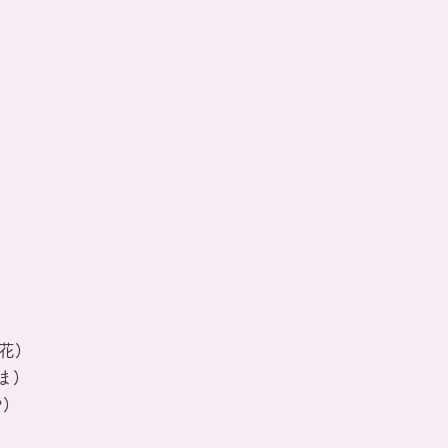
花)
ま)
)