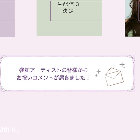
生配信３
決定！
th K」