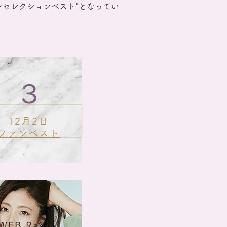
ンセレクションベスト
"となってい
３
12月2日
ファンベスト
WEB Radio