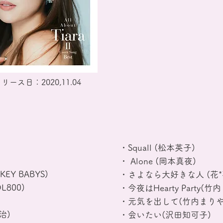
ース日：2020,11.04
・Squall (松本英子)
・ Alone (岡本真夜)
NKEY BABYS)
・さよなら大好きな人 (花*
800)
・今夜はHearty Party(竹内
・元気を出して(竹内まりや
治)
・会いたい(沢田知可子)