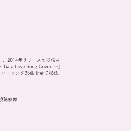
on 〜」、2014年リリースの歌謡曲
ara Love Song Covers～」
バーソング35曲を全て収録。
視聴映像