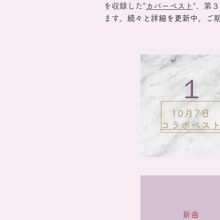
を収録した"
カバーベスト
"、第
ます。
続々と詳細を更新中。
ご
１
10月7日
コラボベス
新曲