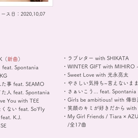
ス日：2020,10,07
・ラブレター with SHIKATA
K（
新曲
）
・WINTER GIFT with MIHIR
at. Spontania
・Sweet Love with 光永亮太
 KG
・やさしい気持ち~言えないまま~ fea
 feat. SEAMO
・さぁいこう... feat. Spontania
eat. Spontania
・Girls be ambitious! with 
You with TEE
・笑顔のキミが好きだから with YU
 feat. So’Fly
・My Girl Friends / Tiara × 
t. K.J.
/全17曲
SE