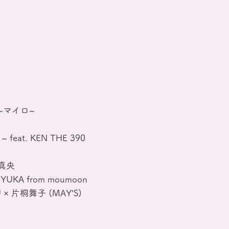
O ~マイロ~
t. KEN THE 390
傳田真央
KA from moumoon
AZU × 片桐舞子 (MAY’S)