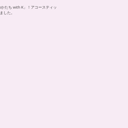
ち with K」！アコースティッ
しました。