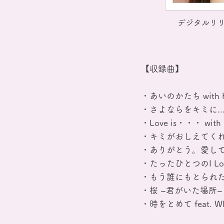
デジタルリリー
【収録曲】
・あいのかたち with 
・さよならをキミに... fe
・Love is・・・ with
・キミがおしえてくれた事
・ありがとう。愛してた人 f
・たったひとつのI Love 
・もう誰にもとられたくない
・桜 ~君がいた場所~ fea
・時をとめて feat. WI